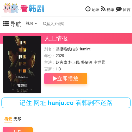
记录
榜单
留言
导航
视频
人工情报
别名：
谍报暗线(台)/Humint
年份：
2026
主演：
赵寅成
朴正民
朴解浚
申世景
更新：
HD
立即播放
记住
网址
hanju.co
看韩剧不迷路
看云
无尽