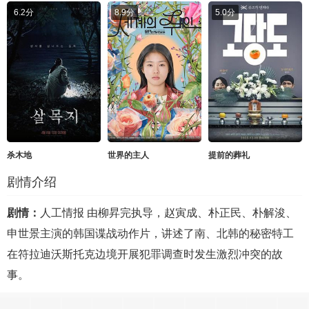
6.2分
8.9分
5.0分
杀木地
世界的主人
提前的葬礼
剧情介绍
剧情：
人工情报 由柳昇完执导，赵寅成、朴正民、朴解浚、
申世景主演的韩国谍战动作片，讲述了南、北韩的秘密特工
在符拉迪沃斯托克边境开展犯罪调查时发生激烈冲突的故
事。