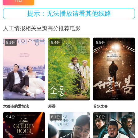
HD
提示：无法播放请看其他线路
人工情报相关豆瓣高分推荐电影
8.1分
8.4分
8.8分
大都市的爱情法
郊游
首尔之春
9.4分
8.1分
7.0分