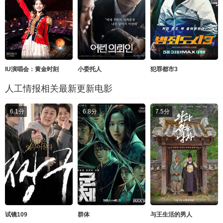
IU演唱会：黄金时刻
小委托人
犯罪都市3
人工情报相关最新更新电影
6.1分
6.8分
7.5分
试镜109
群体
与王生活的男人