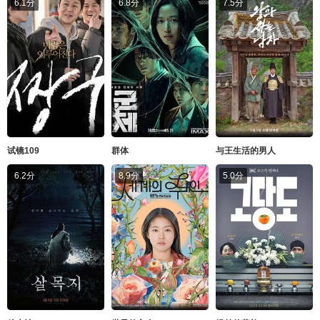
6.1分
6.8分
7.5分
试镜109
群体
与王生活的男人
6.2分
8.9分
5.0分