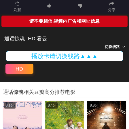
刷新
分享
请不要相信,视频内广告和网址信息
通话惊魂
HD 看云
切换线路
播放卡请切换线路▲▲▲
HD
通话惊魂相关豆瓣高分推荐电影
8.1分
8.4分
8.8分