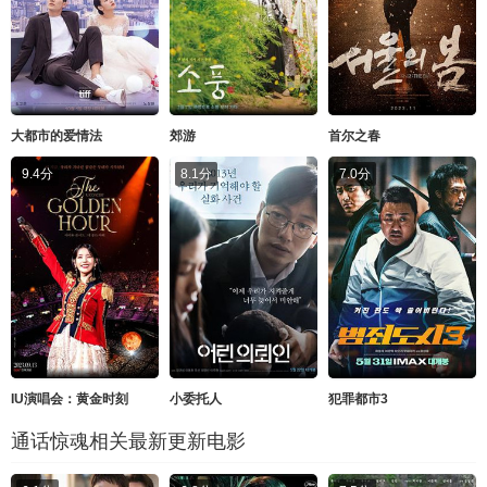
大都市的爱情法
郊游
首尔之春
9.4分
8.1分
7.0分
IU演唱会：黄金时刻
小委托人
犯罪都市3
通话惊魂相关最新更新电影