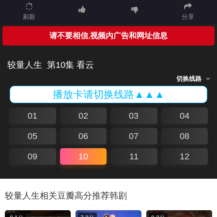
刷新
分享
请不要相信,视频内广告和网址信息
较量人生
第10集 看云
切换线路
播放卡请切换线路▲▲▲
01
02
03
04
05
06
07
08
09
10
11
12
较量人生相关豆瓣高分推荐韩剧