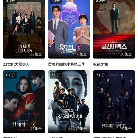
8.1分
7.2分
8.2分
12集全
8集全
10集全
21世纪大君夫人
柔美的细胞小将第三季
权欲之巅
8.0分
7.9分
7.0分
12集全
12集全
10集全