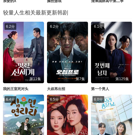
亲爱的X
操控游戏
清潭国际高中第二季
较量人生相关最新更新韩剧
6.2分
6.2分
6.1分
第11集
第7集
第125集
我的王室死对头
大叔再出招
第一个男人
6.4分
6.5分
6.0分