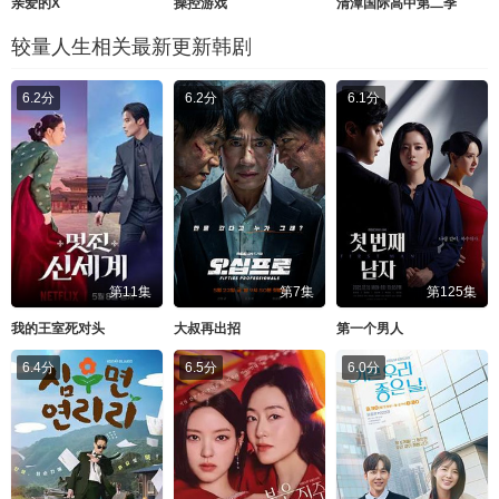
亲爱的X
操控游戏
清潭国际高中第二季
较量人生相关最新更新韩剧
6.2分
6.2分
6.1分
第11集
第7集
第125集
我的王室死对头
大叔再出招
第一个男人
6.4分
6.5分
6.0分