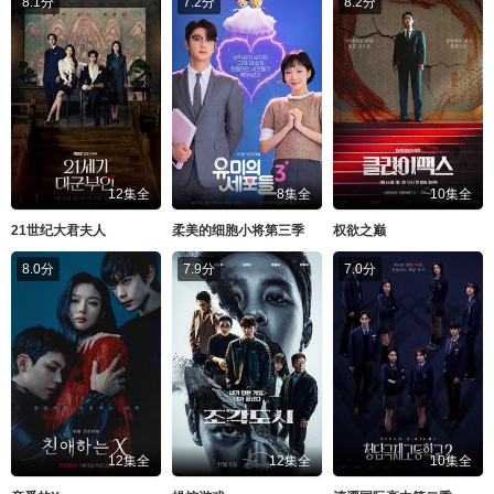
8.1分
7.2分
8.2分
12集全
8集全
10集全
21世纪大君夫人
柔美的细胞小将第三季
权欲之巅
8.0分
7.9分
7.0分
12集全
12集全
10集全