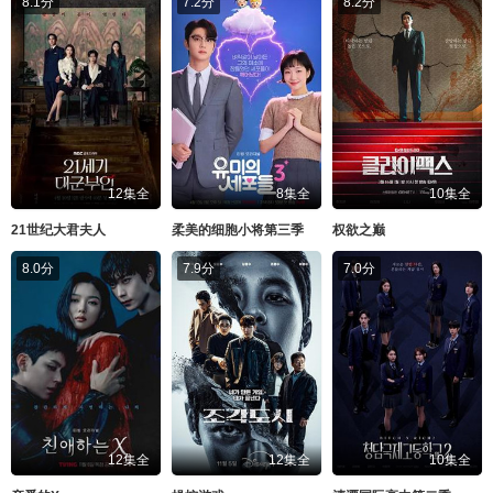
8.1分
7.2分
8.2分
12集全
8集全
10集全
21世纪大君夫人
柔美的细胞小将第三季
权欲之巅
8.0分
7.9分
7.0分
12集全
12集全
10集全