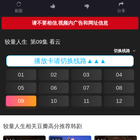
刷新
分享
请不要相信,视频内广告和网址信息
较量人生
第09集 看云
切换线路
播放卡请切换线路▲▲▲
01
02
03
04
05
06
07
08
09
10
11
12
较量人生相关豆瓣高分推荐韩剧