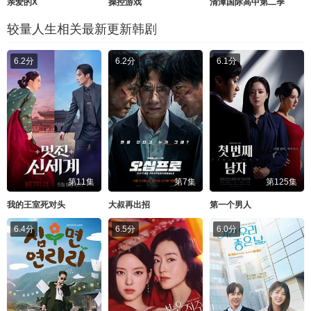
亲爱的X
操控游戏
清潭国际高中第二季
较量人生相关最新更新韩剧
6.2分
6.2分
6.1分
第11集
第7集
第125集
我的王室死对头
大叔再出招
第一个男人
6.4分
6.5分
6.0分