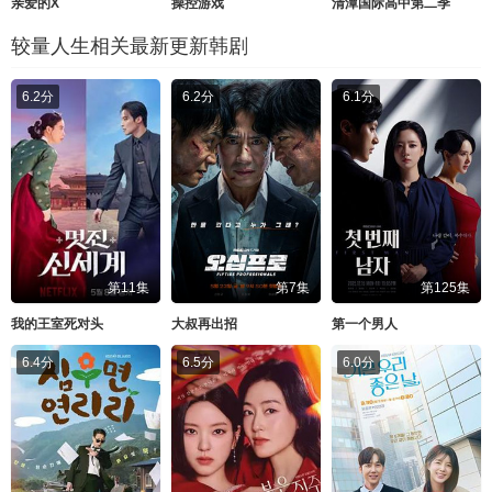
亲爱的X
操控游戏
清潭国际高中第二季
较量人生相关最新更新韩剧
6.2分
6.2分
6.1分
第11集
第7集
第125集
我的王室死对头
大叔再出招
第一个男人
6.4分
6.5分
6.0分