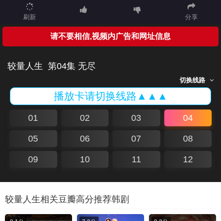
刷新
分享
请不要相信,视频内广告和网址信息
较量人生
第04集 无尽
切换线路
播放卡请切换线路▲▲▲
01
02
03
04
05
06
07
08
09
10
11
12
较量人生相关豆瓣高分推荐韩剧