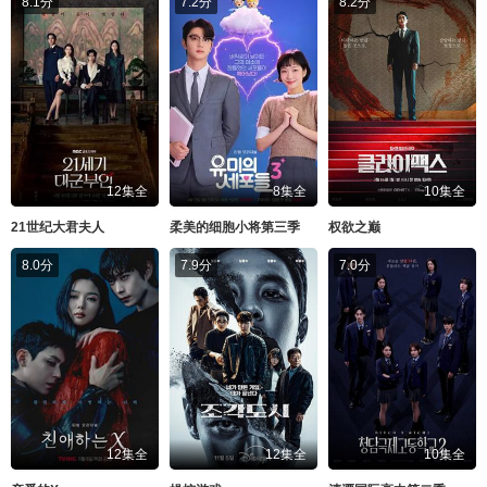
8.1分
7.2分
8.2分
12集全
8集全
10集全
21世纪大君夫人
柔美的细胞小将第三季
权欲之巅
8.0分
7.9分
7.0分
12集全
12集全
10集全