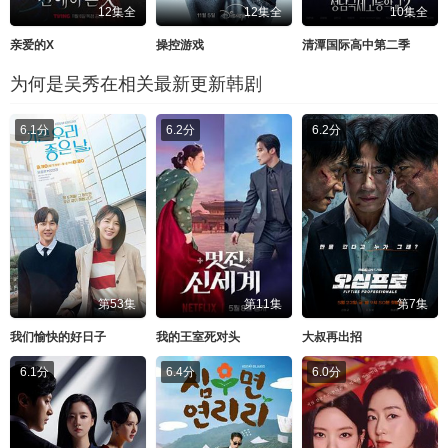
12集全
12集全
10集全
亲爱的X
操控游戏
清潭国际高中第二季
为何是吴秀在相关最新更新韩剧
6.1分
6.2分
6.2分
第53集
第11集
第7集
我们愉快的好日子
我的王室死对头
大叔再出招
6.1分
6.4分
6.0分