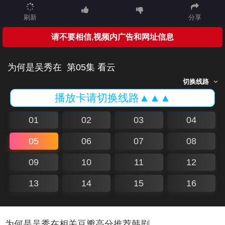
刷新
分享
请不要相信,视频内广告和网址信息
为何是吴秀在
第05集 看云
切换线路
播放卡请切换线路▲▲▲
01
02
03
04
05
06
07
08
09
10
11
12
13
14
15
16
为何是吴秀在相关豆瓣高分推荐韩剧