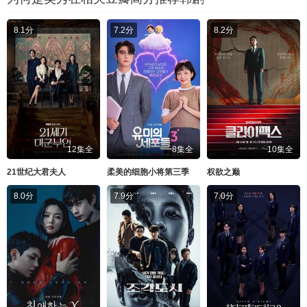
8.1分
7.2分
8.2分
12集全
8集全
10集全
21世纪大君夫人
柔美的细胞小将第三季
权欲之巅
8.0分
7.9分
7.0分