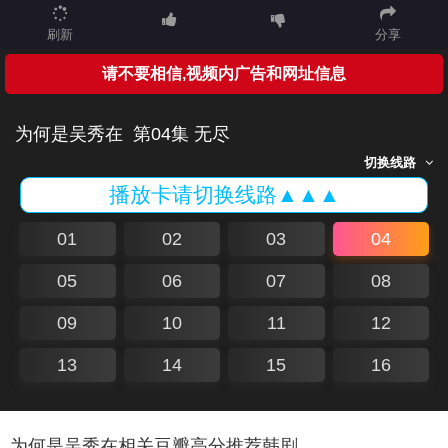
刷新
分享
请不要相信,视频内广告和网址信息
为何是吴秀在
第04集 无尽
切换线路
播放卡请切换线路▲▲▲
01
02
03
04
05
06
07
08
09
10
11
12
13
14
15
16
为何是吴秀在相关豆瓣高分推荐韩剧