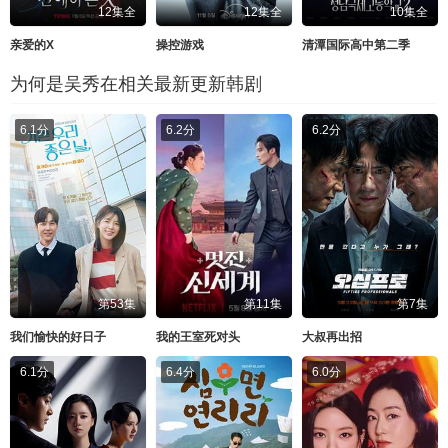
12集全
12集全
10集全
亲爱的X
操控游戏
清潭国际高中第二季
为何是吴秀在相关最新更新韩剧
6.1分
6.2分
6.2分
第53集
第11集
第7集
我们愉快的好日子
我的王室死对头
大叔再出招
6.1分
6.4分
6.0分