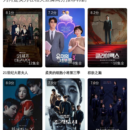
8.1分
7.2分
8.2分
12集全
8集全
10集全
21世纪大君夫人
柔美的细胞小将第三季
权欲之巅
8.0分
7.9分
7.0分