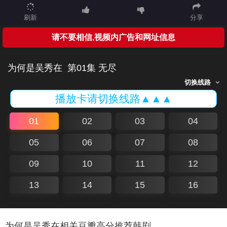
刷新
分享
请不要相信,视频内广告和网址信息
为何是吴秀在
第01集 无尽
切换线路
播放卡请切换线路▲▲▲
01
02
03
04
05
06
07
08
09
10
11
12
13
14
15
16
为何是吴秀在相关豆瓣高分推荐韩剧