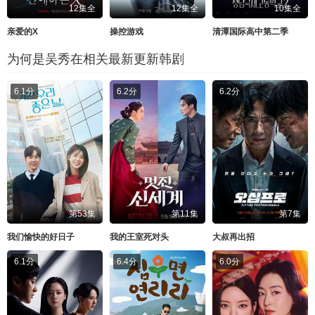
12集全
12集全
10集全
亲爱的X
操控游戏
清潭国际高中第二季
为何是吴秀在相关最新更新韩剧
6.1分
6.2分
6.2分
第53集
第11集
第7集
我们愉快的好日子
我的王室死对头
大叔再出招
6.1分
6.4分
6.0分