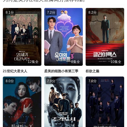
8.1分
7.2分
8.2分
12集全
8集全
10集全
21世纪大君夫人
柔美的细胞小将第三季
权欲之巅
8.0分
7.9分
7.0分