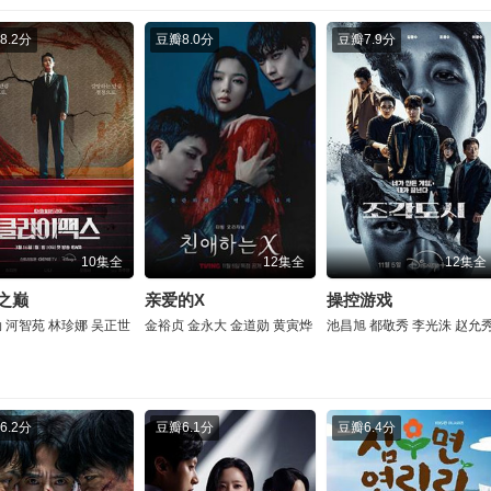
8.2分
豆瓣
8.0分
豆瓣
7.9分
10集全
12集全
12集全
之巅
亲爱的X
操控游戏
勋
河智苑
林珍娜
吴正世
金裕贞
金永大
金道勋
黄寅烨
池昌旭
都敬秀
李光洙
赵允
6.2分
豆瓣
6.1分
豆瓣
6.4分