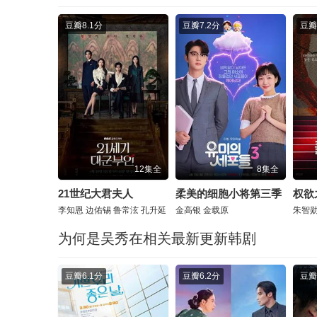
豆瓣
8.1分
豆瓣
7.2分
豆瓣
12集全
8集全
21世纪大君夫人
柔美的细胞小将第三季
权欲
李知恩
边佑锡
鲁常泫
孔升延
金高银
金载原
朱智
为何是吴秀在相关最新更新韩剧
豆瓣
6.1分
豆瓣
6.2分
豆瓣