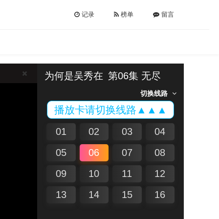
记录
榜单
留言
为何是吴秀在
第06集 无尽
切换线路
播放卡请切换线路▲▲▲
01
02
03
04
05
06
07
08
09
10
11
12
13
14
15
16