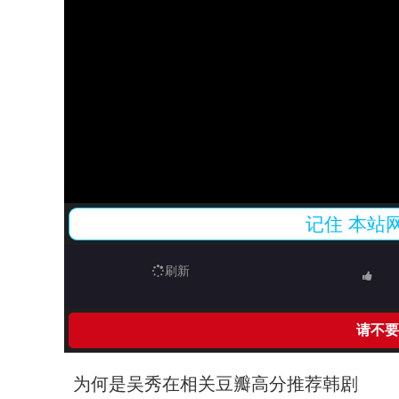
记住
本站
刷新
请不要
为何是吴秀在相关豆瓣高分推荐韩剧