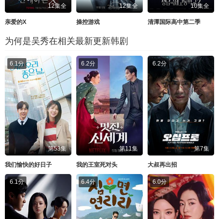
12集全
12集全
10集全
亲爱的X
操控游戏
清潭国际高中第二季
为何是吴秀在相关最新更新韩剧
6.1分
6.2分
6.2分
第53集
第11集
第7集
我们愉快的好日子
我的王室死对头
大叔再出招
6.1分
6.4分
6.0分