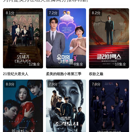
8.1分
7.2分
8.2分
12集全
8集全
10集全
21世纪大君夫人
柔美的细胞小将第三季
权欲之巅
8.0分
7.9分
7.0分