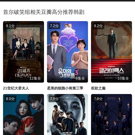
首尔破笑组相关豆瓣高分推荐韩剧
8.1分
7.2分
8.2分
12集全
8集全
10集全
21世纪大君夫人
柔美的细胞小将第三季
权欲之巅
8.0分
7.9分
7.0分