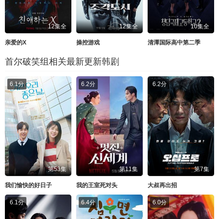
12集全
12集全
10集全
亲爱的X
操控游戏
清潭国际高中第二季
首尔破笑组相关最新更新韩剧
6.1分
6.2分
6.2分
第53集
第11集
第7集
我们愉快的好日子
我的王室死对头
大叔再出招
6.1分
6.4分
6.0分