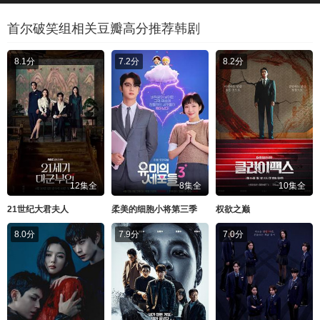
首尔破笑组相关豆瓣高分推荐韩剧
8.1分
7.2分
8.2分
12集全
8集全
10集全
21世纪大君夫人
柔美的细胞小将第三季
权欲之巅
8.0分
7.9分
7.0分