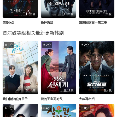
12集全
12集全
10集全
亲爱的X
操控游戏
清潭国际高中第二季
首尔破笑组相关最新更新韩剧
6.1分
6.2分
6.2分
第53集
第11集
第7集
我们愉快的好日子
我的王室死对头
大叔再出招
6.1分
6.4分
6.0分