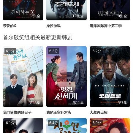
12集全
12集全
10集全
亲爱的X
操控游戏
清潭国际高中第二季
首尔破笑组相关最新更新韩剧
6.1分
6.2分
6.2分
第53集
第11集
第7集
我们愉快的好日子
我的王室死对头
大叔再出招
6.1分
6.4分
6.0分