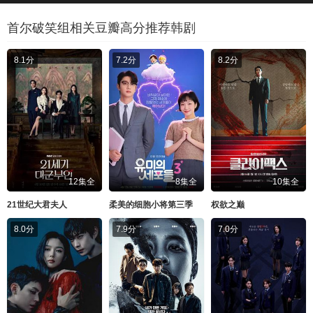
首尔破笑组相关豆瓣高分推荐韩剧
8.1分
7.2分
8.2分
12集全
8集全
10集全
21世纪大君夫人
柔美的细胞小将第三季
权欲之巅
8.0分
7.9分
7.0分