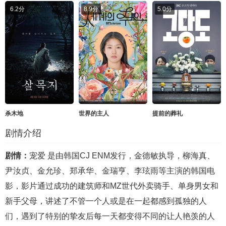
6.2分
8.9分
5.0分
杀木地
世界的主人
提前的葬礼
剧情介绍
剧情：
宠爱 是由韩国CJ ENM发行，金德敏执导，柳海真、
尹汝贞、金允珍、郑承华、金瑞亨、李玹雨等主演的韩国电
影，影片通过成功的建筑师和MZ世代外卖骑手、单身男女和
新手父母，讲述了不管一个人或是在一起都感到孤独的人
们，遇到了特别的挚友后每一天都变得不同的让人艳羡的人