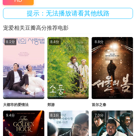
HD
提示：无法播放请看其他线路
宠爱相关豆瓣高分推荐电影
8.1分
8.4分
8.8分
大都市的爱情法
郊游
首尔之春
9.4分
8.1分
7.0分