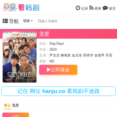
记录
榜单
留言
导航
视频
宠爱
别名：
Dog Days
年份：
2024
主演：
尹汝贞
柳海真
金允珍
郑承华
金瑞亨
丹尼
尔·海尼
李玹雨
汤峻相
更新：
HD
立即播放
记住
网址
hanju.co
看韩剧不迷路
看云
无尽