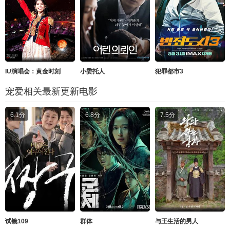
IU演唱会：黄金时刻
小委托人
犯罪都市3
宠爱相关最新更新电影
6.1分
6.8分
7.5分
试镜109
群体
与王生活的男人