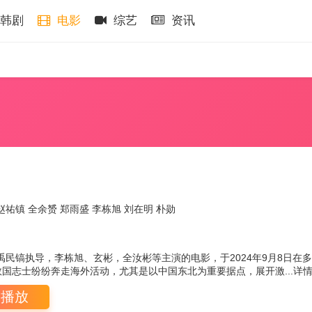
韩剧
电影
综艺
资讯
赵祐镇
全余赟
郑雨盛
李栋旭
刘在明
朴勋
禹民镐执导，李栋旭、玄彬，全汝彬等主演的电影，于2024年9月8日在
国志士纷纷奔走海外活动，尤其是以中国东北为重要据点，展开激...
详
即播放