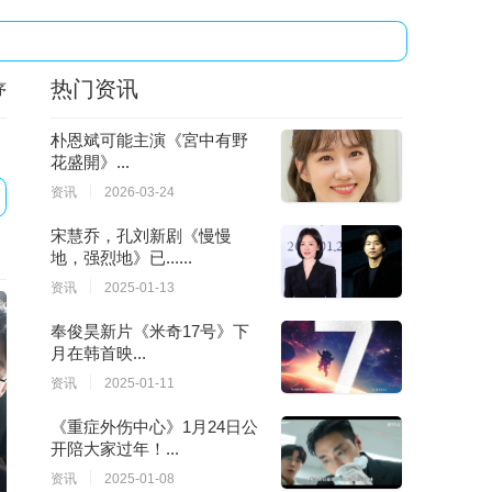
热门资讯
序
朴恩斌可能主演《宮中有野
花盛開》...
资讯
2026-03-24
宋慧乔，孔刘新剧《慢慢
地，强烈地》已......
资讯
2025-01-13
奉俊昊新片《米奇17号》下
月在韩首映...
资讯
2025-01-11
《重症外伤中心》1月24日公
开陪大家过年！...
资讯
2025-01-08