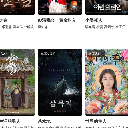
之春
IU演唱会：黄金时刻
小委托人
民
郑雨盛
李星民
朴解浚
李知恩
李东辉
柳善
高素熙
徐正妍
7.5分
豆瓣
6.2分
豆瓣
8.9分
生活的男人
杀木地
世界的主人