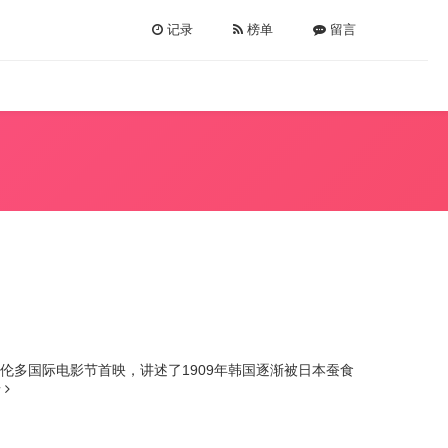
记录
榜单
留言
多伦多国际电影节首映，讲述了1909年韩国逐渐被日本蚕食
情