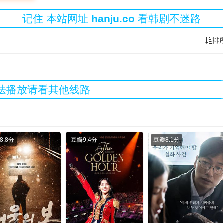
记住
本站
网址
hanju.co
看韩剧不迷路
排
法播放请看其他线路
8.8分
豆瓣
9.4分
豆瓣
8.1分