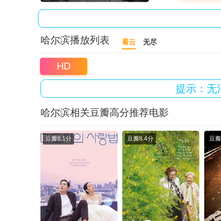
哈尔滨播放列表
看云
无尽
HD
提示：无
哈尔滨相关豆瓣高分推荐电影
豆瓣
8.1分
豆瓣
8.4分
豆瓣