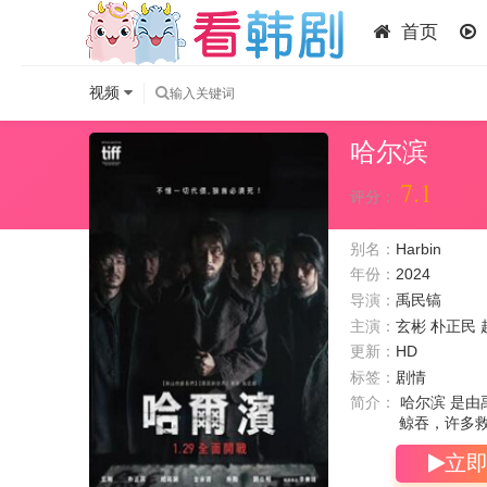
首页
视频
哈尔滨
7.1
评分：
别名：
Harbin
年份：
2024
导演：
禹民镐
主演：
玄彬
朴正民
更新：
HD
标签：
剧情
简介：
哈尔滨 是由
鲸吞，许多救
立