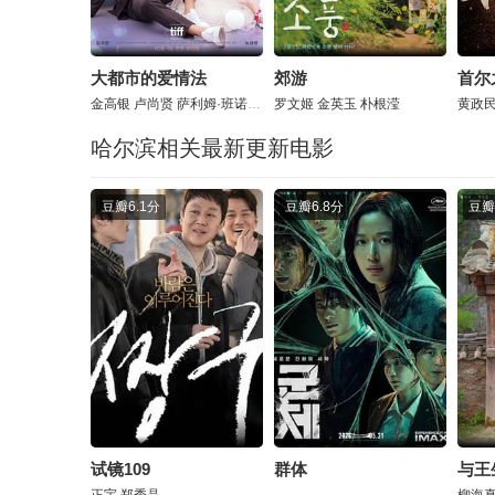
大都市的爱情法
郊游
首尔
金高银
卢尚贤
萨利姆·班诺特
罗文姬
金英玉
朴根滢
黄政
哈尔滨相关最新更新电影
豆瓣
6.1分
豆瓣
6.8分
豆瓣
试镜109
群体
与王