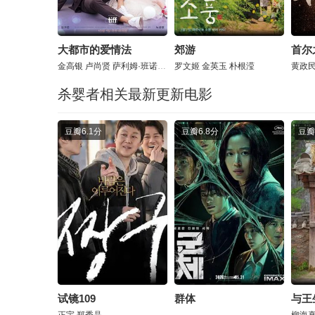
大都市的爱情法
郊游
首尔
金高银
卢尚贤
萨利姆·班诺特
罗文姬
金英玉
朴根滢
黄政
杀婴者相关最新更新电影
豆瓣
6.1分
豆瓣
6.8分
豆瓣
试镜109
群体
与王