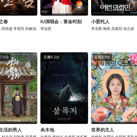
之春
IU演唱会：黄金时刻
小委托人
民
郑雨盛
李星民
朴解浚
李知恩
李东辉
柳善
高素熙
徐正妍
7.5分
豆瓣
6.2分
豆瓣
8.9分
生活的男人
杀木地
世界的主人