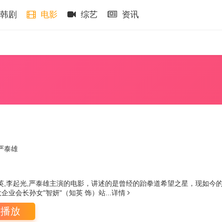
韩剧
电影
综艺
资讯
严泰雄
英,李起光,严泰雄主演的电影，讲述的是曾经的跆拳道希望之星，现如今的
企业会长孙女"智妍"（知英 饰）站...
详情
即播放