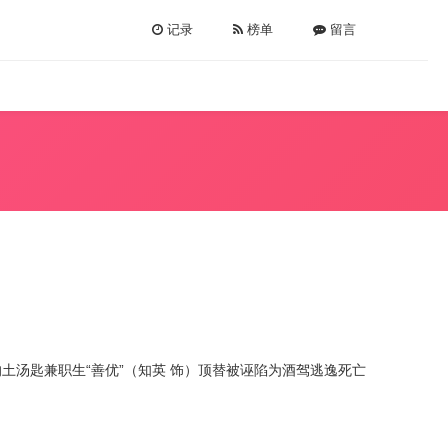
记录
榜单
留言
土汤匙兼职生“善优”（知英 饰）顶替被诬陷为酒驾逃逸死亡