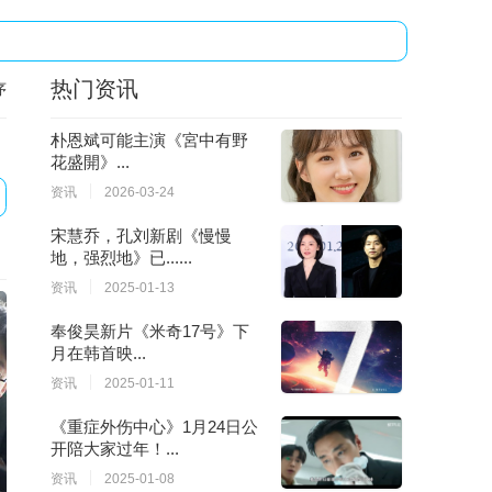
热门资讯
序
朴恩斌可能主演《宮中有野
花盛開》...
资讯
2026-03-24
宋慧乔，孔刘新剧《慢慢
地，强烈地》已......
资讯
2025-01-13
奉俊昊新片《米奇17号》下
月在韩首映...
资讯
2025-01-11
《重症外伤中心》1月24日公
开陪大家过年！...
资讯
2025-01-08