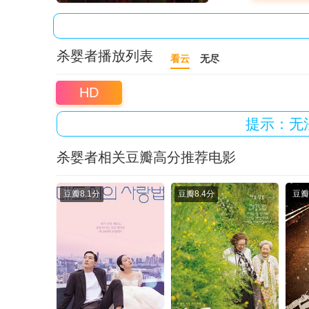
杀婴者播放列表
看云
无尽
HD
提示：无
杀婴者相关豆瓣高分推荐电影
豆瓣
8.1分
豆瓣
8.4分
豆瓣