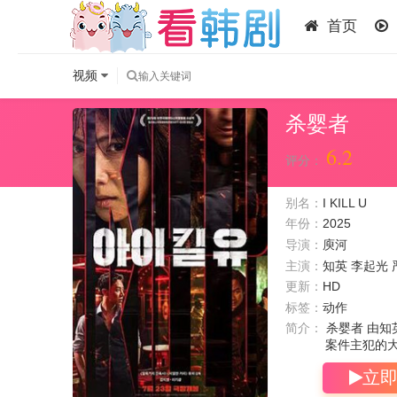
首页
视频
杀婴者
6.2
评分：
别名：
I KILL U
年份：
2025
导演：
庾河
主演：
知英
李起光
更新：
HD
标签：
动作
简介：
杀婴者 由知
案件主犯的大
立