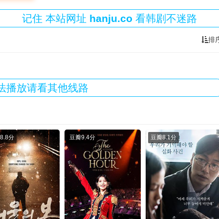
记住
本站
网址
hanju.co
看韩剧不迷路
排
法播放请看其他线路
8.8分
豆瓣
9.4分
豆瓣
8.1分