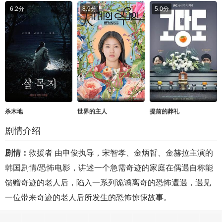
6.2分
8.9分
5.0分
杀木地
世界的主人
提前的葬礼
剧情介绍
剧情：
救援者 由申俊执导，宋智孝、金炳哲、金赫拉主演的
韩国剧情/恐怖电影，讲述一个急需奇迹的家庭在偶遇自称能
馈赠奇迹的老人后，陷入一系列诡谲离奇的恐怖遭遇，遇见
一位带来奇迹的老人后所发生的恐怖惊悚故事。