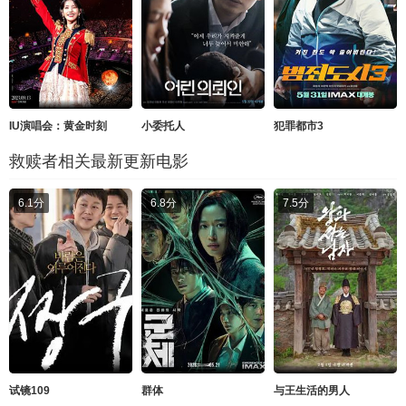
IU演唱会：黄金时刻
小委托人
犯罪都市3
救赎者相关最新更新电影
6.1分
6.8分
7.5分
试镜109
群体
与王生活的男人