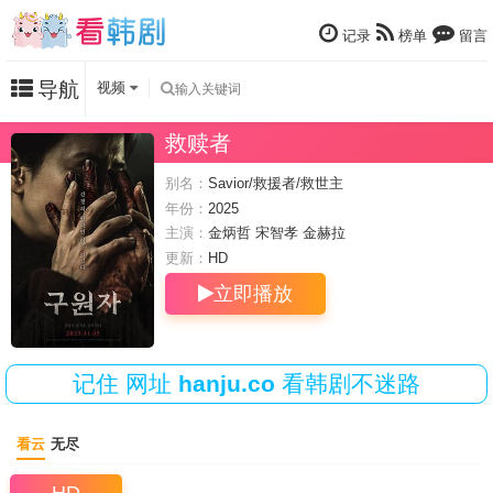
记录
榜单
留言
导航
视频
救赎者
别名：
Savior/救援者/救世主
年份：
2025
主演：
金炳哲
宋智孝
金赫拉
更新：
HD
立即播放
记住
网址
hanju.co
看韩剧不迷路
看云
无尽