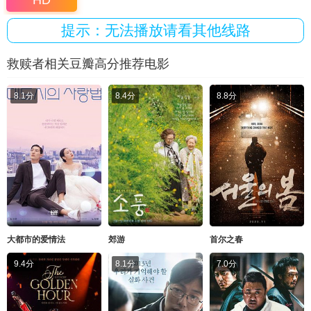
HD
提示：无法播放请看其他线路
救赎者相关豆瓣高分推荐电影
8.1分
8.4分
8.8分
大都市的爱情法
郊游
首尔之春
9.4分
8.1分
7.0分