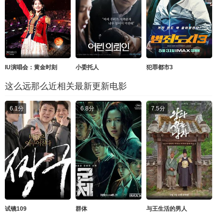
IU演唱会：黄金时刻
小委托人
犯罪都市3
这么远那么近相关最新更新电影
6.1分
6.8分
7.5分
试镜109
群体
与王生活的男人