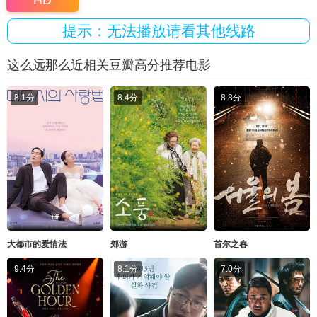
HD
提示：无法播放请看其他线路
这么远那么近相关豆瓣高分推荐电影
8.1分
8.4分
8.8分
大都市的爱情法
郊游
首尔之春
9.4分
8.1分
7.0分