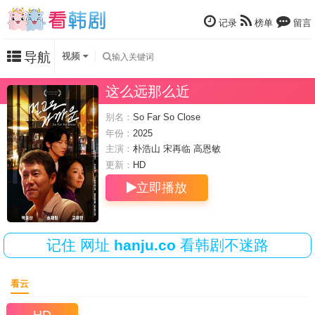
记录
榜单
留言
导航
视频
这么远那么近
别名：
So Far So Close
年份：
2025
主演：
朴浩山
宋再临
高恩敏
更新：
HD
立即播放
记住
网址
hanju.co
看韩剧不迷路
看云