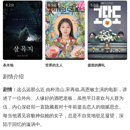
6.2分
8.9分
5.0分
杀木地
世界的主人
提前的葬礼
剧情介绍
剧情：
这么远那么近 由朴浩山,宋再临,高恩敏主演的电影，讲
述了一位外向、人缘好的酒吧老板，虽然平日喜欢与人群为
伍，内心深处却一直隐藏着对十年前逝去恋人的细腻思念。
每当他遇见容貌神似她的女子，总是不自觉地驻足凝望，深
陷于回忆的漩涡中。