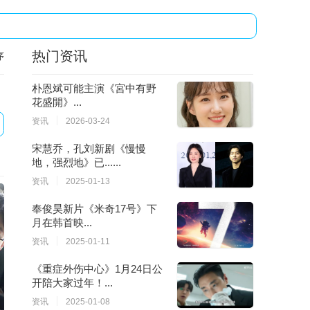
热门资讯
序
朴恩斌可能主演《宮中有野
花盛開》...
资讯
2026-03-24
宋慧乔，孔刘新剧《慢慢
地，强烈地》已......
资讯
2025-01-13
奉俊昊新片《米奇17号》下
月在韩首映...
资讯
2025-01-11
《重症外伤中心》1月24日公
开陪大家过年！...
资讯
2025-01-08