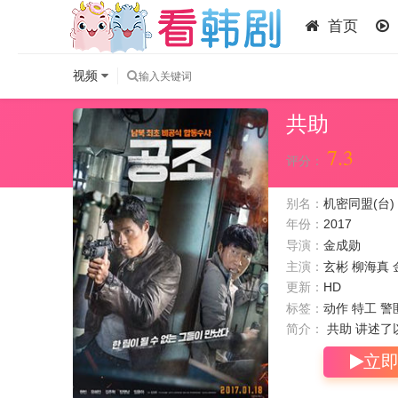
首页
视频
共助
7.3
评分：
别名：
机密同盟(台) / 
年份：
2017
导演：
金成勋
主演：
玄彬
柳海真
更新：
HD
标签：
动作 特工 警匪
简介：
共助 讲述了
立