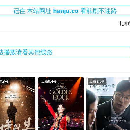
记住
本站
网址
hanju.co
看韩剧不迷路
排
法播放请看其他线路
8.8分
豆瓣
9.4分
豆瓣
8.1分