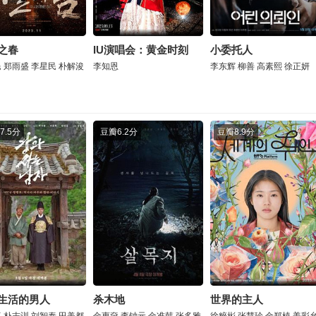
之春
IU演唱会：黄金时刻
小委托人
民
郑雨盛
李星民
朴解浚
李知恩
李东辉
柳善
高素熙
徐正妍
7.5分
豆瓣
6.2分
豆瓣
8.9分
生活的男人
杀木地
世界的主人