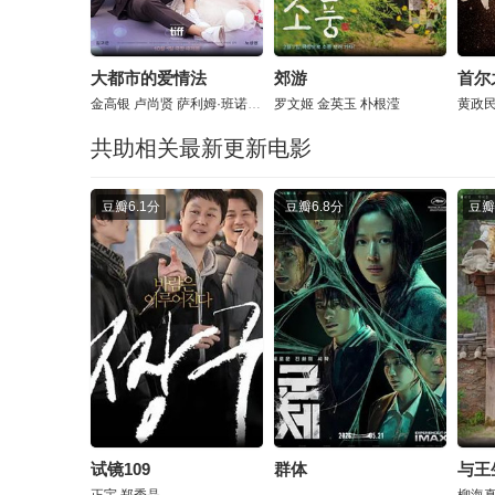
大都市的爱情法
郊游
首尔
金高银
卢尚贤
萨利姆·班诺特
罗文姬
金英玉
朴根滢
黄政
共助相关最新更新电影
豆瓣
6.1分
豆瓣
6.8分
豆瓣
试镜109
群体
与王