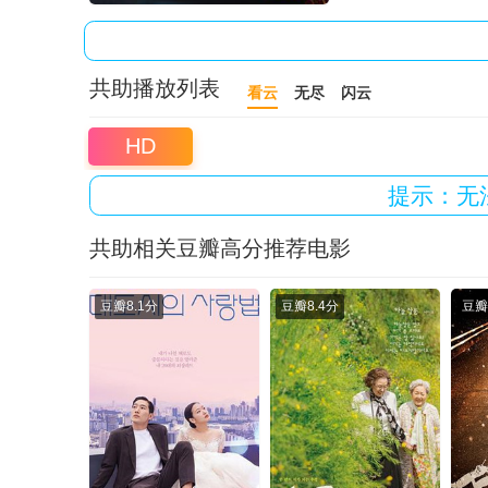
共助播放列表
看云
无尽
闪云
HD
提示：无
共助相关豆瓣高分推荐电影
豆瓣
8.1分
豆瓣
8.4分
豆瓣