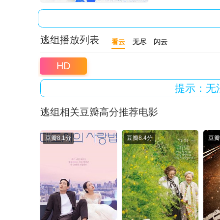
逃组播放列表
看云
无尽
闪云
HD
提示：无
逃组相关豆瓣高分推荐电影
豆瓣
8.1分
豆瓣
8.4分
豆瓣