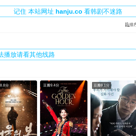
记住
本站
网址
hanju.co
看韩剧不迷路
排
法播放请看其他线路
8.8分
豆瓣
9.4分
豆瓣
8.1分