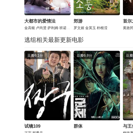
大都市的爱情法
郊游
首尔
金高银
卢尚贤
萨利姆·班诺特
罗文姬
金英玉
朴根滢
黄政
逃组相关最新更新电影
豆瓣
6.1分
豆瓣
6.8分
豆瓣
试镜109
群体
与王