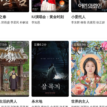
之春
IU演唱会：黄金时刻
小委托人
民
郑雨盛
李星民
朴解浚
李知恩
李东辉
柳善
高素熙
徐正妍
7.5分
豆瓣
6.2分
豆瓣
8.9分
生活的男人
杀木地
世界的主人