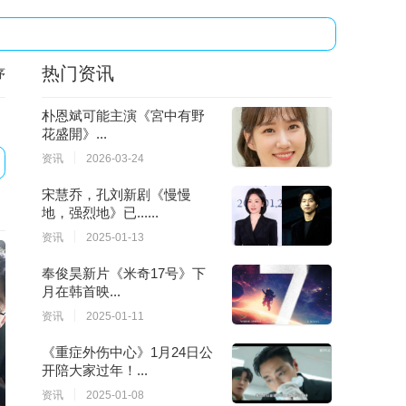
热门资讯
序
朴恩斌可能主演《宮中有野
花盛開》...
资讯
2026-03-24
宋慧乔，孔刘新剧《慢慢
地，强烈地》已......
资讯
2025-01-13
奉俊昊新片《米奇17号》下
月在韩首映...
资讯
2025-01-11
《重症外伤中心》1月24日公
开陪大家过年！...
资讯
2025-01-08