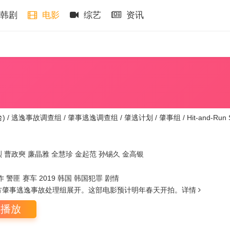
韩剧
电影
综艺
资讯
 / 逃逸事故调查组 / 肇事逃逸调查组 / 肇逃计划 / 肇事组 / Hit-and-Run 
烈
曹政奭
廉晶雅
全慧珍
金起范
孙锡久
金高银
作 警匪 赛车 2019 韩国 韩国犯罪 剧情
方肇事逃逸事故处理组展开。这部电影预计明年春天开拍。
详情
即播放