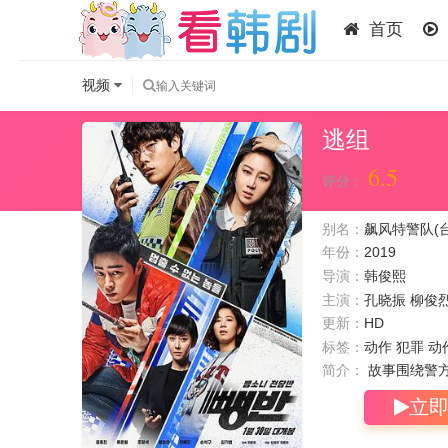
首页
视频
逃组
6.5
评分：
别名：
飙风特警队(台)
年份：
2019
导演：
韩俊熙
主演：
孔晓振
柳俊
更新：
HD
标签：
动作 犯罪 动
简介：
故事围绕警
立