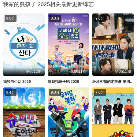
我家的熊孩子 2025相关最新更新综艺
9.0分
8.3分
9.0分
第0612期
第0611期
第0611期
我独自生活 2026
帮我找房子吧 2026
环环相扣的老故事 第四季 2026
9.4分
9.3分
7.0分