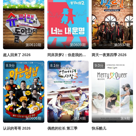
第0610期
第0609期
第0537期
超人回来了 2026
同床异梦2：你是我的命运 2026
两天一夜第四季 2026
8.9分
8.1分
9.0分
第0606期
第14期
第9期
认识的哥哥 2026
偶然的社长 第三季
快乐酷儿