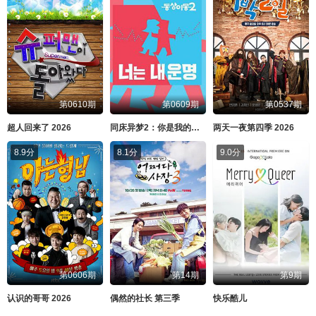
第0610期
第0609期
第0537期
超人回来了 2026
同床异梦2：你是我的命运 2026
两天一夜第四季 2026
8.9分
8.1分
9.0分
第0606期
第14期
第9期
认识的哥哥 2026
偶然的社长 第三季
快乐酷儿