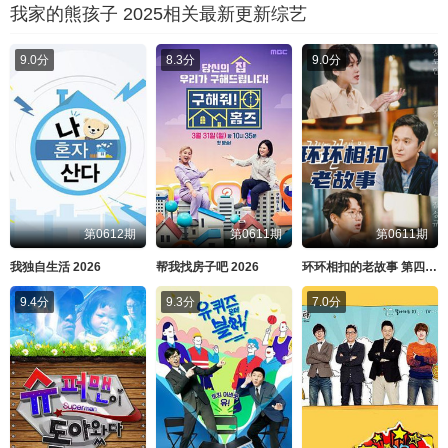
我家的熊孩子 2025相关最新更新综艺
9.0分
8.3分
9.0分
第0612期
第0611期
第0611期
我独自生活 2026
帮我找房子吧 2026
环环相扣的老故事 第四季 2026
9.4分
9.3分
7.0分