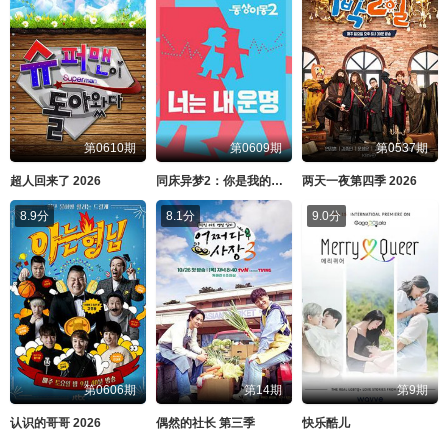
第0610期
第0609期
第0537期
超人回来了 2026
同床异梦2：你是我的命运 2026
两天一夜第四季 2026
8.9分
8.1分
9.0分
第0606期
第14期
第9期
认识的哥哥 2026
偶然的社长 第三季
快乐酷儿