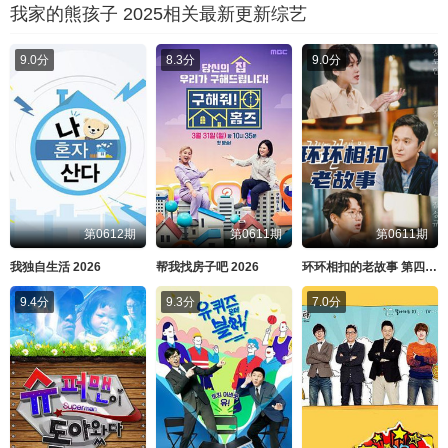
我家的熊孩子 2025相关最新更新综艺
9.0分
8.3分
9.0分
第0612期
第0611期
第0611期
我独自生活 2026
帮我找房子吧 2026
环环相扣的老故事 第四季 2026
9.4分
9.3分
7.0分