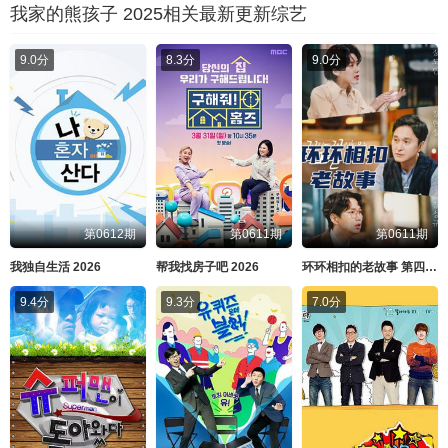
我家的熊孩子 2025相关最新更新综艺
9.0分
8.3分
9.0分
第0612期
第0611期
第0611期
我独自生活 2026
帮我找房子吧 2026
环环相扣的老故事 第四季 2026
9.4分
9.3分
7.0分