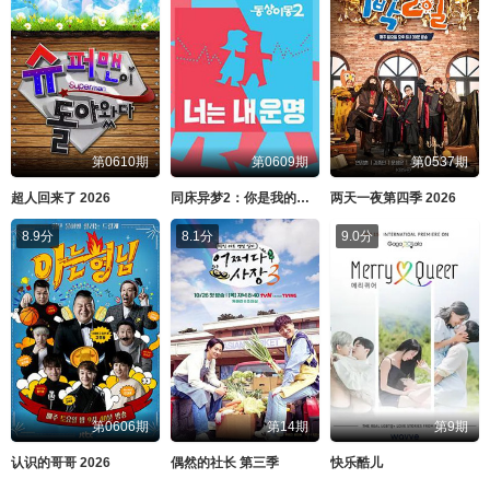
第0610期
第0609期
第0537期
超人回来了 2026
同床异梦2：你是我的命运 2026
两天一夜第四季 2026
8.9分
8.1分
9.0分
第0606期
第14期
第9期
认识的哥哥 2026
偶然的社长 第三季
快乐酷儿