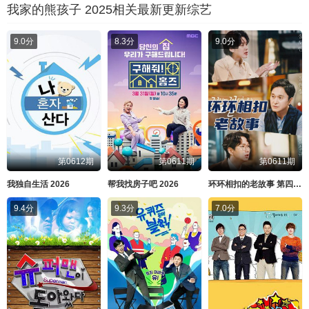
我家的熊孩子 2025相关最新更新综艺
9.0分
8.3分
9.0分
第0612期
第0611期
第0611期
我独自生活 2026
帮我找房子吧 2026
环环相扣的老故事 第四季 2026
9.4分
9.3分
7.0分