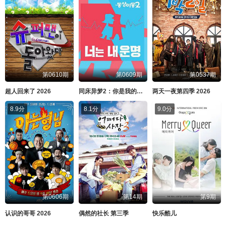
第0610期
第0609期
第0537期
超人回来了 2026
同床异梦2：你是我的命运 2026
两天一夜第四季 2026
8.9分
8.1分
9.0分
第0606期
第14期
第9期
认识的哥哥 2026
偶然的社长 第三季
快乐酷儿