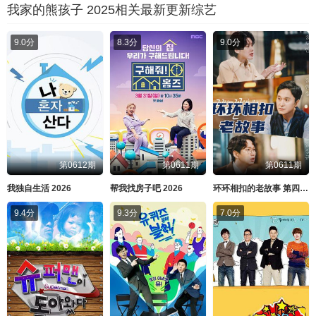
我家的熊孩子 2025相关最新更新综艺
9.0分
8.3分
9.0分
第0612期
第0611期
第0611期
我独自生活 2026
帮我找房子吧 2026
环环相扣的老故事 第四季 2026
9.4分
9.3分
7.0分