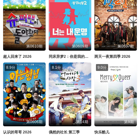
第0610期
第0609期
第0537期
超人回来了 2026
同床异梦2：你是我的命运 2026
两天一夜第四季 2026
8.9分
8.1分
9.0分
第0606期
第14期
第9期
认识的哥哥 2026
偶然的社长 第三季
快乐酷儿