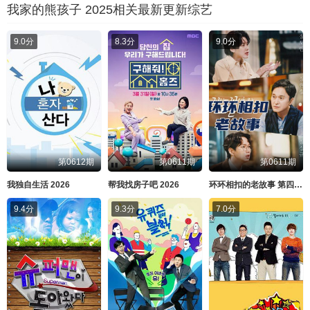
我家的熊孩子 2025相关最新更新综艺
9.0分
8.3分
9.0分
第0612期
第0611期
第0611期
我独自生活 2026
帮我找房子吧 2026
环环相扣的老故事 第四季 2026
9.4分
9.3分
7.0分