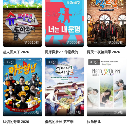
第0610期
第0609期
第0537期
超人回来了 2026
同床异梦2：你是我的命运 2026
两天一夜第四季 2026
8.9分
8.1分
9.0分
第0606期
第14期
第9期
认识的哥哥 2026
偶然的社长 第三季
快乐酷儿