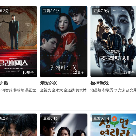
8.2分
豆瓣
8.0分
豆瓣
7.9分
10集全
12集全
12集全
之巅
亲爱的X
操控游戏
勋
河智苑
林珍娜
吴正世
金裕贞
金永大
金道勋
黄寅烨
池昌旭
都敬秀
李光洙
赵允
6.2分
豆瓣
6.1分
豆瓣
6.4分