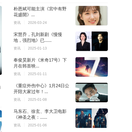
朴恩斌可能主演《宮中有野
花盛開》...
资讯
2026-03-24
宋慧乔，孔刘新剧《慢慢
地，强烈地》已......
资讯
2025-01-13
奉俊昊新片《米奇17号》下
月在韩首映...
资讯
2025-01-11
《重症外伤中心》1月24日公
秀
开陪大家过年！...
资讯
2025-01-08
马东石、徐玄、李大卫电影
《神圣之夜：......
资讯
2025-01-06