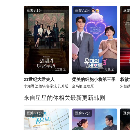
豆瓣
8.1分
豆瓣
7.2分
豆瓣
12集全
8集全
21世纪大君夫人
柔美的细胞小将第三季
权欲
李知恩
边佑锡
鲁常泫
孔升延
金高银
金载原
朱智
来自星星的你相关最新更新韩剧
豆瓣
6.1分
豆瓣
6.2分
豆瓣