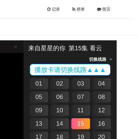
记录
榜单
留言
来自星星的你
第15集 看云
切换线路
播放卡请切换线路▲▲▲
01
02
03
04
05
06
07
08
09
10
11
12
13
14
15
16
17
18
19
20