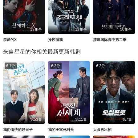
12集全
12集全
10集全
亲爱的X
操控游戏
清潭国际高中第二季
来自星星的你相关最新更新韩剧
6.1分
6.2分
6.2分
第53集
第11集
第7集
我们愉快的好日子
我的王室死对头
大叔再出招