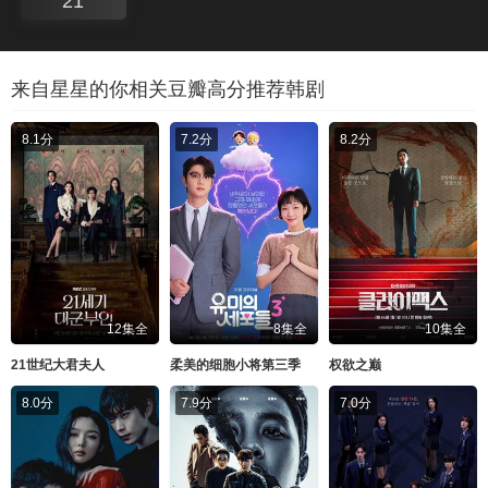
21
来自星星的你相关豆瓣高分推荐韩剧
8.1分
7.2分
8.2分
12集全
8集全
10集全
21世纪大君夫人
柔美的细胞小将第三季
权欲之巅
8.0分
7.9分
7.0分