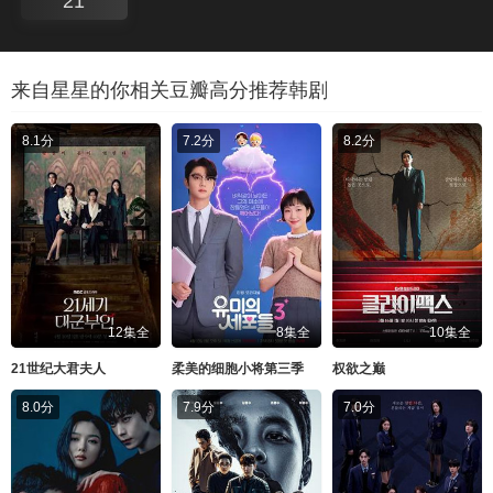
21
来自星星的你相关豆瓣高分推荐韩剧
8.1分
7.2分
8.2分
12集全
8集全
10集全
21世纪大君夫人
柔美的细胞小将第三季
权欲之巅
8.0分
7.9分
7.0分