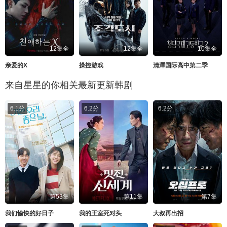
12集全
12集全
10集全
亲爱的X
操控游戏
清潭国际高中第二季
来自星星的你相关最新更新韩剧
6.1分
6.2分
6.2分
第53集
第11集
第7集
我们愉快的好日子
我的王室死对头
大叔再出招