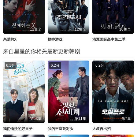
12集全
12集全
10集全
亲爱的X
操控游戏
清潭国际高中第二季
来自星星的你相关最新更新韩剧
6.1分
6.2分
6.2分
第53集
第11集
第7集
我们愉快的好日子
我的王室死对头
大叔再出招