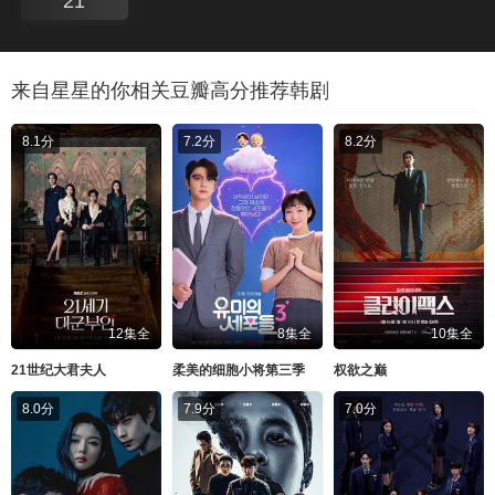
21
来自星星的你相关豆瓣高分推荐韩剧
8.1分
7.2分
8.2分
12集全
8集全
10集全
21世纪大君夫人
柔美的细胞小将第三季
权欲之巅
8.0分
7.9分
7.0分