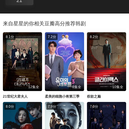
21
来自星星的你相关豆瓣高分推荐韩剧
8.1分
7.2分
8.2分
12集全
8集全
10集全
21世纪大君夫人
柔美的细胞小将第三季
权欲之巅
8.0分
7.9分
7.0分