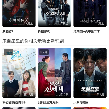
12集全
12集全
10集全
亲爱的X
操控游戏
清潭国际高中第二季
来自星星的你相关最新更新韩剧
6.1分
6.2分
6.2分
第53集
第11集
第7集
我们愉快的好日子
我的王室死对头
大叔再出招