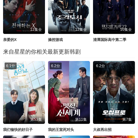
12集全
12集全
10集全
亲爱的X
操控游戏
清潭国际高中第二季
来自星星的你相关最新更新韩剧
6.1分
6.2分
6.2分
第53集
第11集
第7集
我们愉快的好日子
我的王室死对头
大叔再出招