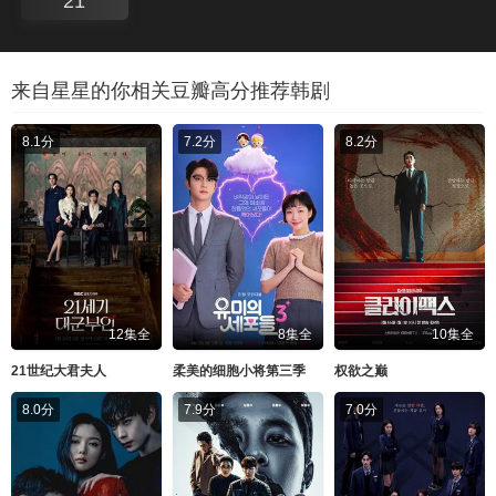
21
来自星星的你相关豆瓣高分推荐韩剧
8.1分
7.2分
8.2分
12集全
8集全
10集全
21世纪大君夫人
柔美的细胞小将第三季
权欲之巅
8.0分
7.9分
7.0分