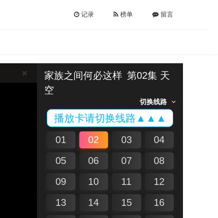
记录
榜单
留言
家族之间何必这样
第02集 天
空
切换线路
播放卡请切换线路▲▲▲
01
02
03
04
05
06
07
08
09
10
11
12
13
14
15
16