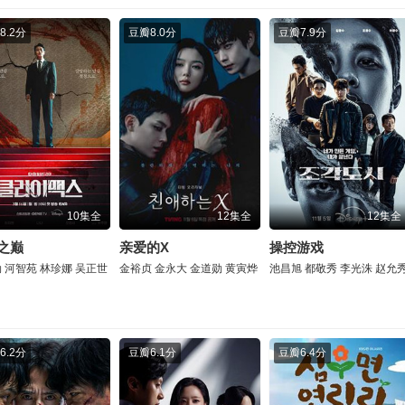
8.2分
豆瓣
8.0分
豆瓣
7.9分
10集全
12集全
12集全
之巅
亲爱的X
操控游戏
勋
河智苑
林珍娜
吴正世
金裕贞
金永大
金道勋
黄寅烨
池昌旭
都敬秀
李光洙
赵允
6.2分
豆瓣
6.1分
豆瓣
6.4分