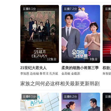
豆瓣
8.1分
豆瓣
7.2分
豆瓣
12集全
8集全
21世纪大君夫人
柔美的细胞小将第三季
权欲
李知恩
边佑锡
鲁常泫
孔升延
金高银
金载原
朱智
家族之间何必这样相关最新更新韩剧
豆瓣
6.1分
豆瓣
6.2分
豆瓣