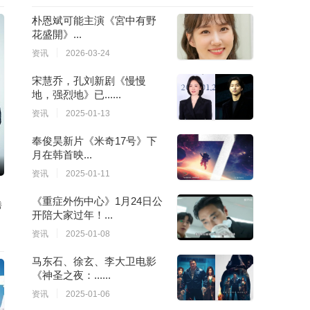
朴恩斌可能主演《宮中有野
花盛開》...
资讯
2026-03-24
宋慧乔，孔刘新剧《慢慢
地，强烈地》已......
资讯
2025-01-13
奉俊昊新片《米奇17号》下
月在韩首映...
资讯
2025-01-11
《重症外伤中心》1月24日公
秀
开陪大家过年！...
资讯
2025-01-08
马东石、徐玄、李大卫电影
《神圣之夜：......
资讯
2025-01-06