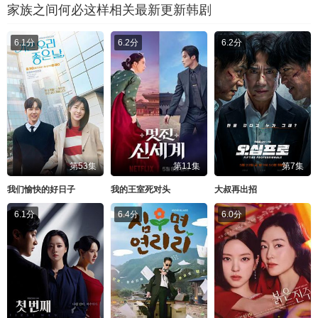
家族之间何必这样相关最新更新韩剧
6.1分
6.2分
6.2分
第53集
第11集
第7集
我们愉快的好日子
我的王室死对头
大叔再出招
6.1分
6.4分
6.0分