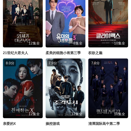
12集全
8集全
10集全
21世纪大君夫人
柔美的细胞小将第三季
权欲之巅
8.0分
7.9分
7.0分
12集全
12集全
10集全
亲爱的X
操控游戏
清潭国际高中第二季