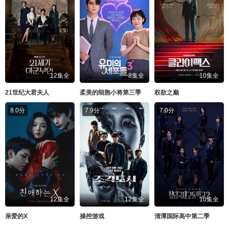
12集全
8集全
10集全
21世纪大君夫人
柔美的细胞小将第三季
权欲之巅
8.0分
7.9分
7.0分
12集全
12集全
10集全
亲爱的X
操控游戏
清潭国际高中第二季