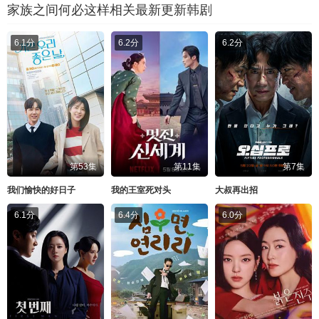
家族之间何必这样相关最新更新韩剧
6.1分
6.2分
6.2分
第53集
第11集
第7集
我们愉快的好日子
我的王室死对头
大叔再出招
6.1分
6.4分
6.0分