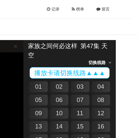
记录
榜单
留言
家族之间何必这样
第47集 天
空
切换线路
播放卡请切换线路▲▲▲
01
02
03
04
05
06
07
08
09
10
11
12
13
14
15
16