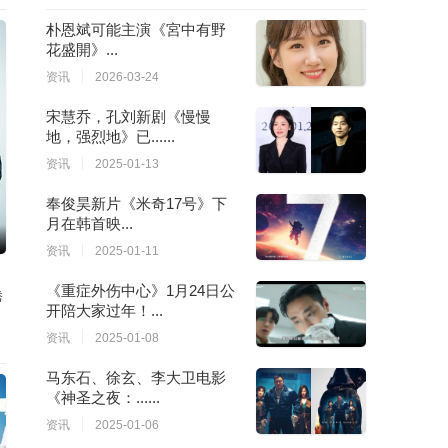
朴恩斌可能主演《宮中有野
花盛開》...
资讯
2026-03-24
宋慧乔，孔刘新剧《慢慢
地，强烈地》已......
资讯
2025-01-13
奉俊昊新片《米奇17号》下
月在韩首映...
资讯
2025-01-11
《重症外伤中心》1月24日公
秀
开陪大家过年！...
资讯
2025-01-08
马东石、徐玄、李大卫电影
《神圣之夜：......
资讯
2025-01-06