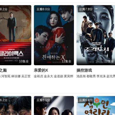
8.2分
豆瓣
8.0分
豆瓣
7.9分
10集全
12集全
12集全
之巅
亲爱的X
操控游戏
勋
河智苑
林珍娜
吴正世
金裕贞
金永大
金道勋
黄寅烨
池昌旭
都敬秀
李光洙
赵允
6.2分
豆瓣
6.1分
豆瓣
6.4分