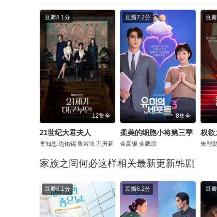
豆瓣
8.1分
豆瓣
7.2分
豆瓣
12集全
8集全
21世纪大君夫人
柔美的细胞小将第三季
权欲
李知恩
边佑锡
鲁常泫
孔升延
金高银
金载原
朱智
家族之间何必这样相关最新更新韩剧
豆瓣
6.1分
豆瓣
6.2分
豆瓣