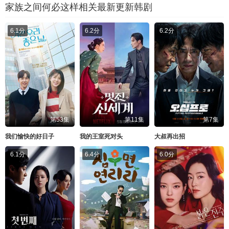
家族之间何必这样相关最新更新韩剧
6.1分
6.2分
6.2分
第53集
第11集
第7集
我们愉快的好日子
我的王室死对头
大叔再出招
6.1分
6.4分
6.0分