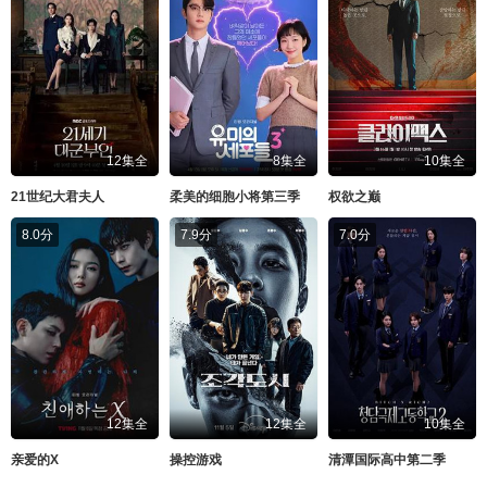
12集全
8集全
10集全
21世纪大君夫人
柔美的细胞小将第三季
权欲之巅
8.0分
7.9分
7.0分
12集全
12集全
10集全
亲爱的X
操控游戏
清潭国际高中第二季