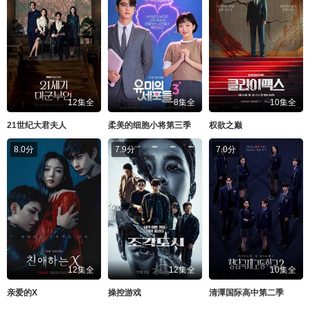
12集全
8集全
10集全
21世纪大君夫人
柔美的细胞小将第三季
权欲之巅
8.0分
7.9分
7.0分
12集全
12集全
10集全
亲爱的X
操控游戏
清潭国际高中第二季