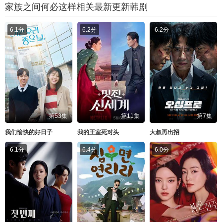
家族之间何必这样相关最新更新韩剧
6.1分
6.2分
6.2分
第53集
第11集
第7集
我们愉快的好日子
我的王室死对头
大叔再出招
6.1分
6.4分
6.0分