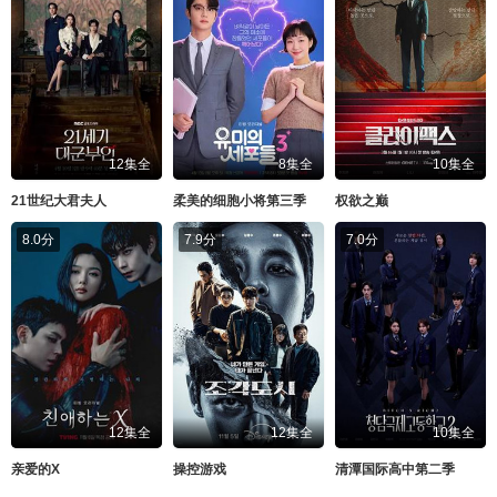
12集全
8集全
10集全
21世纪大君夫人
柔美的细胞小将第三季
权欲之巅
8.0分
7.9分
7.0分
12集全
12集全
10集全
亲爱的X
操控游戏
清潭国际高中第二季