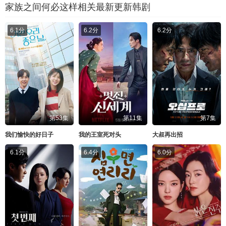
家族之间何必这样相关最新更新韩剧
6.1分
6.2分
6.2分
第53集
第11集
第7集
我们愉快的好日子
我的王室死对头
大叔再出招
6.1分
6.4分
6.0分