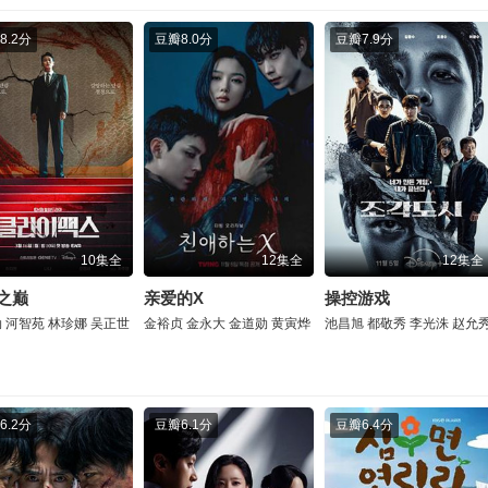
8.2分
豆瓣
8.0分
豆瓣
7.9分
10集全
12集全
12集全
之巅
亲爱的X
操控游戏
勋
河智苑
林珍娜
吴正世
金裕贞
金永大
金道勋
黄寅烨
池昌旭
都敬秀
李光洙
赵允
6.2分
豆瓣
6.1分
豆瓣
6.4分