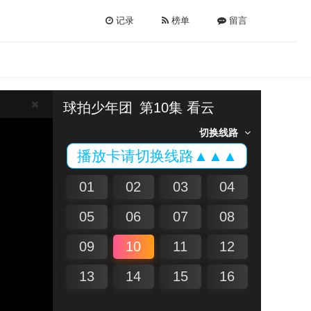
记录
榜单
留言
球拍少年团
第10集 看云
切换线路
播放卡请切换线路▲▲▲
01
02
03
04
05
06
07
08
09
10
11
12
13
14
15
16