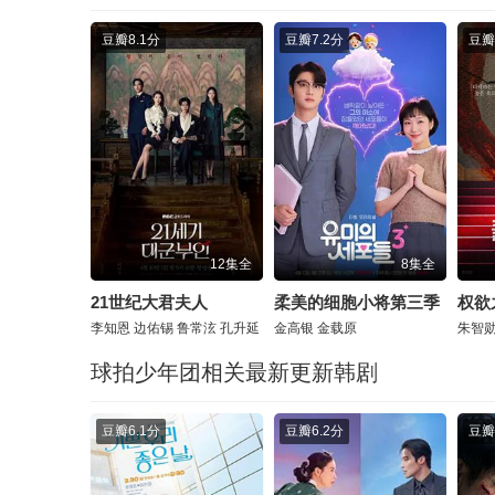
豆瓣
8.1分
豆瓣
7.2分
豆瓣
12集全
8集全
21世纪大君夫人
柔美的细胞小将第三季
权欲
李知恩
边佑锡
鲁常泫
孔升延
金高银
金载原
朱智
球拍少年团相关最新更新韩剧
豆瓣
6.1分
豆瓣
6.2分
豆瓣