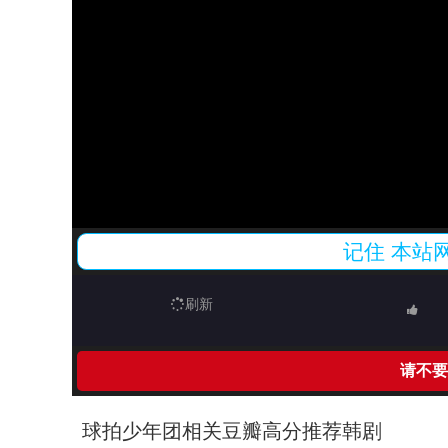
记住
本站
刷新
请不要
球拍少年团相关豆瓣高分推荐韩剧