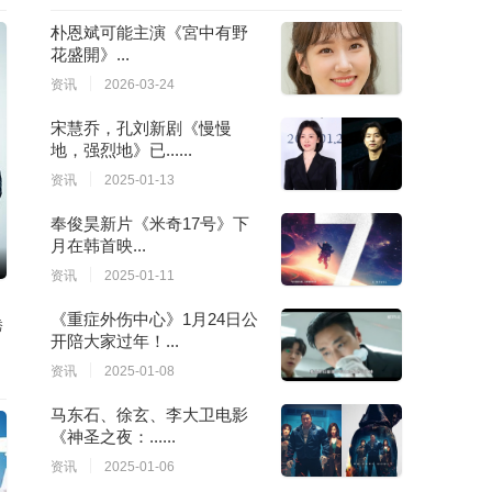
朴恩斌可能主演《宮中有野
花盛開》...
资讯
2026-03-24
宋慧乔，孔刘新剧《慢慢
地，强烈地》已......
资讯
2025-01-13
奉俊昊新片《米奇17号》下
月在韩首映...
资讯
2025-01-11
《重症外伤中心》1月24日公
秀
开陪大家过年！...
资讯
2025-01-08
马东石、徐玄、李大卫电影
《神圣之夜：......
资讯
2025-01-06