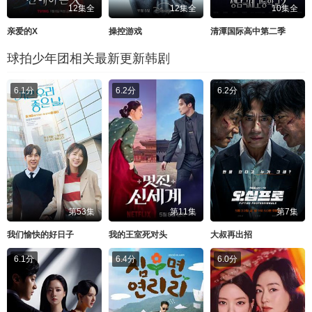
12集全
12集全
10集全
亲爱的X
操控游戏
清潭国际高中第二季
球拍少年团相关最新更新韩剧
6.1分
6.2分
6.2分
第53集
第11集
第7集
我们愉快的好日子
我的王室死对头
大叔再出招
6.1分
6.4分
6.0分