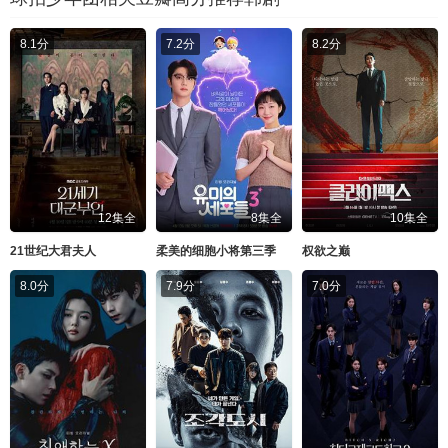
8.1分
7.2分
8.2分
12集全
8集全
10集全
21世纪大君夫人
柔美的细胞小将第三季
权欲之巅
8.0分
7.9分
7.0分