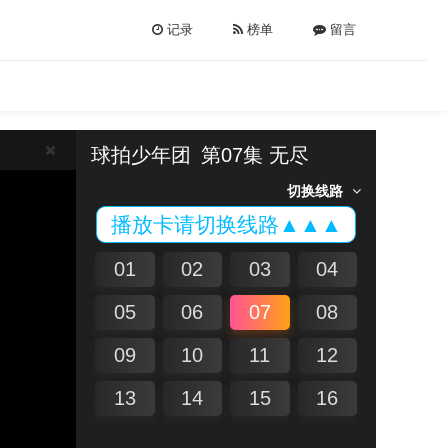
记录
榜单
留言
球拍少年团
第07集 无尽
切换线路
播放卡请切换线路▲▲▲
01
02
03
04
05
06
07
08
09
10
11
12
13
14
15
16