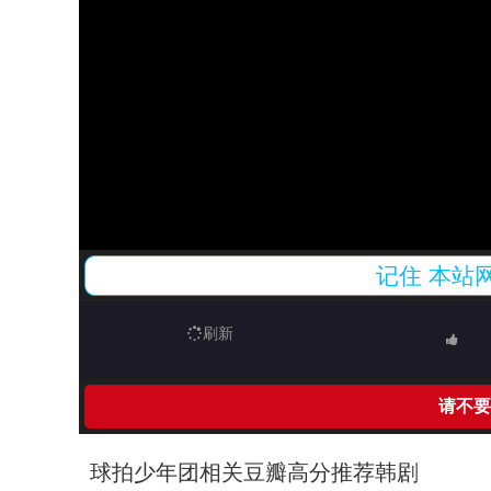
记住
本站
刷新
请不要
球拍少年团相关豆瓣高分推荐韩剧