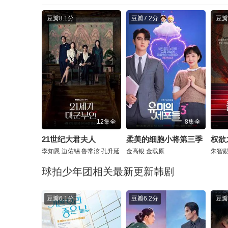
豆瓣
8.1分
豆瓣
7.2分
豆瓣
12集全
8集全
21世纪大君夫人
柔美的细胞小将第三季
权欲
李知恩
边佑锡
鲁常泫
孔升延
金高银
金载原
朱智
球拍少年团相关最新更新韩剧
豆瓣
6.1分
豆瓣
6.2分
豆瓣