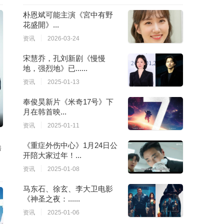
朴恩斌可能主演《宮中有野
花盛開》...
资讯
2026-03-24
宋慧乔，孔刘新剧《慢慢
地，强烈地》已......
资讯
2025-01-13
奉俊昊新片《米奇17号》下
月在韩首映...
资讯
2025-01-11
《重症外伤中心》1月24日公
秀
开陪大家过年！...
资讯
2025-01-08
马东石、徐玄、李大卫电影
《神圣之夜：......
资讯
2025-01-06