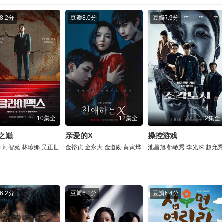
8.2分
豆瓣
8.0分
豆瓣
7.9分
10集全
12集全
12集全
之巅
亲爱的X
操控游戏
勋
河智苑
林珍娜
吴正世
金裕贞
金永大
金道勋
黄寅烨
池昌旭
都敬秀
李光洙
赵允
6.2分
豆瓣
6.1分
豆瓣
6.4分