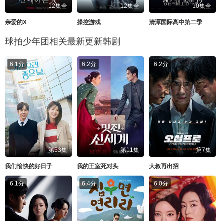
12集全
12集全
10集全
亲爱的X
操控游戏
清潭国际高中第二季
球拍少年团相关最新更新韩剧
6.1分
6.2分
6.2分
第53集
第11集
第7集
我们愉快的好日子
我的王室死对头
大叔再出招
6.1分
6.4分
6.0分