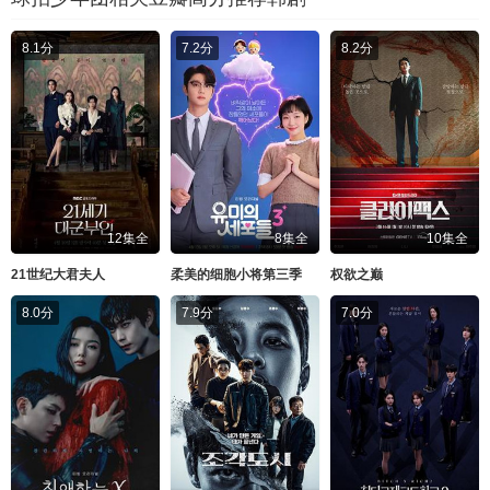
8.1分
7.2分
8.2分
12集全
8集全
10集全
21世纪大君夫人
柔美的细胞小将第三季
权欲之巅
8.0分
7.9分
7.0分