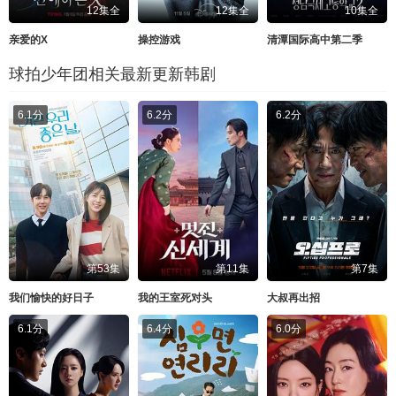
12集全
12集全
10集全
亲爱的X
操控游戏
清潭国际高中第二季
球拍少年团相关最新更新韩剧
6.1分
6.2分
6.2分
第53集
第11集
第7集
我们愉快的好日子
我的王室死对头
大叔再出招
6.1分
6.4分
6.0分