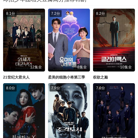
8.1分
7.2分
8.2分
12集全
8集全
10集全
21世纪大君夫人
柔美的细胞小将第三季
权欲之巅
8.0分
7.9分
7.0分