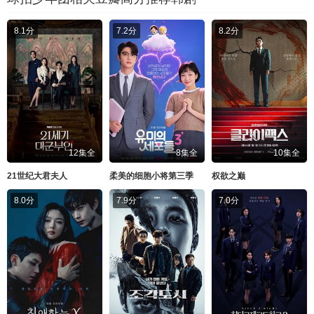
8.1分
7.2分
8.2分
12集全
8集全
10集全
21世纪大君夫人
柔美的细胞小将第三季
权欲之巅
8.0分
7.9分
7.0分