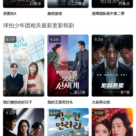
12集全
12集全
10集全
亲爱的X
操控游戏
清潭国际高中第二季
球拍少年团相关最新更新韩剧
6.1分
6.2分
6.2分
第53集
第11集
第7集
我们愉快的好日子
我的王室死对头
大叔再出招
6.1分
6.4分
6.0分