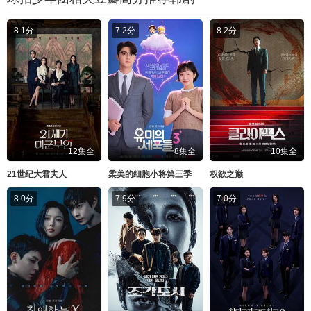
8.1分
7.2分
8.2分
12集全
8集全
10集全
21世纪大君夫人
柔美的细胞小将第三季
权欲之巅
8.0分
7.9分
7.0分