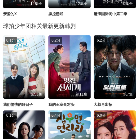
12集全
12集全
10集全
亲爱的X
操控游戏
清潭国际高中第二季
球拍少年团相关最新更新韩剧
6.1分
6.2分
6.2分
第53集
第11集
第7集
我们愉快的好日子
我的王室死对头
大叔再出招
6.1分
6.4分
6.0分