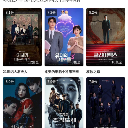
8.1分
7.2分
8.2分
12集全
8集全
10集全
21世纪大君夫人
柔美的细胞小将第三季
权欲之巅
8.0分
7.9分
7.0分