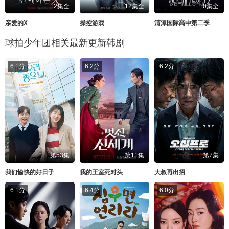
12集全
12集全
10集全
亲爱的X
操控游戏
清潭国际高中第二季
球拍少年团相关最新更新韩剧
6.1分
6.2分
6.2分
第53集
第11集
第7集
我们愉快的好日子
我的王室死对头
大叔再出招
6.1分
6.4分
6.0分