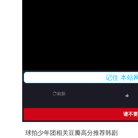
记住
本站
刷新
请不要
球拍少年团相关豆瓣高分推荐韩剧