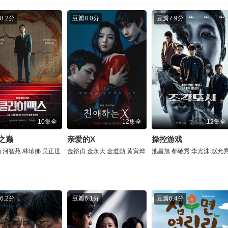
8.2分
豆瓣
8.0分
豆瓣
7.9分
10集全
12集全
12集全
之巅
亲爱的X
操控游戏
勋
河智苑
林珍娜
吴正世
金裕贞
金永大
金道勋
黄寅烨
池昌旭
都敬秀
李光洙
赵允
6.2分
豆瓣
6.1分
豆瓣
6.4分