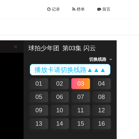
记录
榜单
留言
球拍少年团
第03集 闪云
切换线路
播放卡请切换线路▲▲▲
01
02
03
04
05
06
07
08
09
10
11
12
13
14
15
16