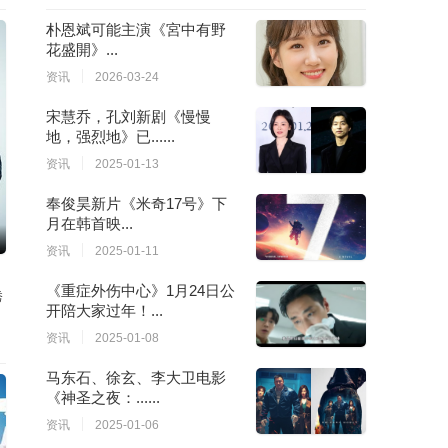
朴恩斌可能主演《宮中有野
花盛開》...
资讯
2026-03-24
宋慧乔，孔刘新剧《慢慢
地，强烈地》已......
资讯
2025-01-13
奉俊昊新片《米奇17号》下
月在韩首映...
资讯
2025-01-11
《重症外伤中心》1月24日公
秀
开陪大家过年！...
资讯
2025-01-08
马东石、徐玄、李大卫电影
《神圣之夜：......
资讯
2025-01-06